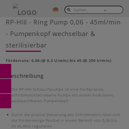
Toggle
navigation
Skip
RP-HIII - Ring Pump 0,06 - 45ml/min
to
main
- Pumpenkopf wechselbar &
content
sterilisierbar
Förderrate: 0,06 (@ 0,3 U/min) bis 45 (@ 250 U/min)
Beschreibung
Die RP-HIII Schlauchpumpe ist eine hochpräzise,
schrittmotorbetriebene Pumpe mit einem modularen,
austauschbaren Pumpenkopf.
Durch die präzise Steuerung des Schrittmotors lässt sich
die Fördermenge flexibel in einem Bereich von 0,06 bis
45 mL/min regulieren.