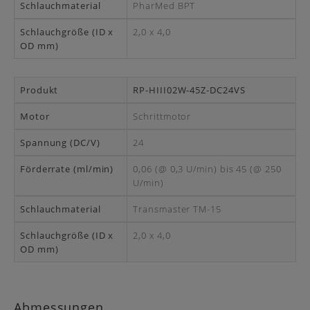
PharMed BPT
2,0 x 4,0
RP-HIII02W-45Z-DC24VS
Schrittmotor
24
0,06 (@ 0,3 U/min) bis 45 (@ 250
U/min)
Transmaster TM-15
2,0 x 4,0
Abmessungen