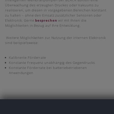
intelligenten Membranpumpen der BLACK Edition eine
Überwachung des erzeugten Druckes oder Vakuums zu
realisieren, um diesen in vorgegebenen Bereichen konstant
zu halten – ohne den Einsatz zusätzlicher Sensoren oder
Elektronik. Gerne
besprechen
wir mit Ihnen die
Möglichkeiten in Bezug auf Ihre Entwicklung.
Weitere Möglichkeiten zur Nutzung der internen Elektronik
sind beispielsweise:
Kalibrierte Förderrate
Konstante Frequenz unabhängig des Gegendrucks
Konstante Förderrate bei batteriebetriebenen
Anwendungen