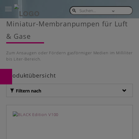
Toggle
navigation
Skip
Miniatur-Membranpumpen für Luft
to
main
& Gase
content
Zum Ansaugen oder Fördern gasförmiger Medien im Milliliter
bis Liter-Bereich.
Produktübersicht
Filtern nach