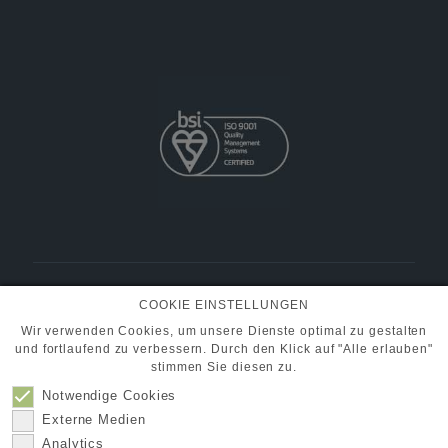
BMT Fluid Control Solutions GmbH
COOKIE EINSTELLUNGEN
+49 (0) 6101 95400-30
Tel.:
info@pumpen-ventile.de
E-Mail:
Wir verwenden Cookies, um unsere Dienste optimal zu gestalten
und fortlaufend zu verbessern. Durch den Klick auf "Alle erlauben"
stimmen Sie diesen zu.
Notwendige Cookies
Partner
Datenschutz
Externe Medien
Kontakt
Impressum
Analytics