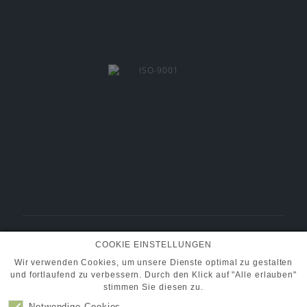
BMT Fluid Control Solutions GmbH
COOKIE EINSTELLUNGEN
+49 (0) 6101 95400-30
Tel.:
info@pumpen-ventile.de
E-Mail:
Wir verwenden Cookies, um unsere Dienste optimal zu gestalten
und fortlaufend zu verbessern. Durch den Klick auf "Alle erlauben"
stimmen Sie diesen zu.
Notwendige Cookies