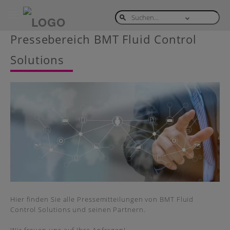
Toggle
navigation
Skip
Pressebereich BMT Fluid Control
to
main
Solutions
content
Hier finden Sie alle Pressemitteilungen von BMT Fluid
Control Solutions und seinen Partnern.