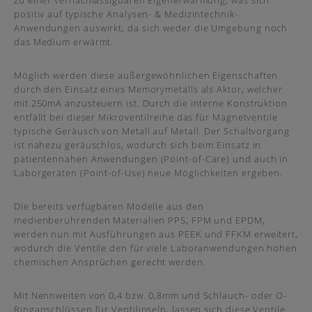
zu einer vernachlässigbaren Eigenerwärmung, was sich
positiv auf typische Analysen- & Medizintechnik-
Anwendungen auswirkt, da sich weder die Umgebung noch
das Medium erwärmt.
Möglich werden diese außergewöhnlichen Eigenschaften
durch den Einsatz eines Memorymetalls als Aktor, welcher
mit 250mA anzusteuern ist. Durch die interne Konstruktion
entfällt bei dieser Mikroventilreihe das für Magnetventile
typische Geräusch von Metall auf Metall. Der Schaltvorgang
ist nahezu geräuschlos, wodurch sich beim Einsatz in
patientennahen Anwendungen (Point-of-Care) und auch in
Laborgeräten (Point-of-Use) neue Möglichkeiten ergeben.
Die bereits verfügbaren Modelle aus den
medienberührenden Materialien PPS, FPM und EPDM,
werden nun mit Ausführungen aus PEEK und FFKM erweitert,
wodurch die Ventile den für viele Laboranwendungen hohen
chemischen Ansprüchen gerecht werden.
Mit Nennweiten von 0,4 bzw. 0,8mm und Schlauch- oder O-
Ringanschlüssen für Ventilinseln, lassen sich diese Ventile