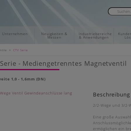
Unternehmen
Neuigkeiten &
Industriebereiche
Kunden
Messen
& Anwendungen
Lö
»
tile
CTV Serie
Serie - Mediengetrenntes Magnetventil
ite 1,0 - 1,6mm (DN)
Beschreibung
2/2-Wege und 3/2-
Eine große Auswah
Anschlussmöglichke
ermöglichen ein bre