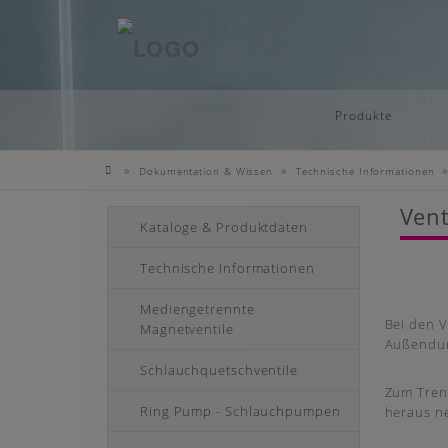
Deutsch
Skip
Produkte
to
main
»
»
Dokumentation & Wissen
Technische Informationen
content
Startseite
Vent
Kataloge & Produktdaten
Technische Informationen
Mediengetrennte
Bei den V
Magnetventile
Außendur
Schlauchquetschventile
Zum Tren
Ring Pump - Schlauchpumpen
heraus n