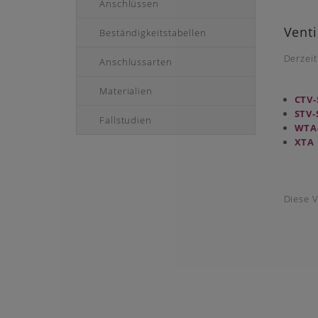
Anschlüssen
Venti
Beständigkeitstabellen
Derzeit
Anschlussarten
Materialien
CTV-
STV-
Fallstudien
WTA-
XTA 
Diese 