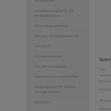
Anschlüssen
Sonderlösungen für die
Medizintechnik
Inline Magnetventile
Miniatur Hochdruckventile
Sitzventile
Miniaturpumpen
Spezi
FGL Miniaturventile
Typ
Nennw
Motorventile / Drehventile
Anschl
Mediengetrennte Ventile
Betri
druckgesteuert
Druckb
Sensoren
Dichtw