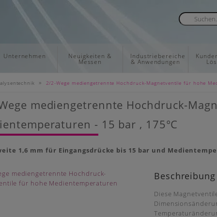
Unternehmen
Neuigkeiten &
Industriebereiche
Kunden
Messen
& Anwendungen
Lö
»
alysentechnik
2/2-Wege mediengetrennte Hochdruck-Magnetventile für hohe Me
-Wege mediengetrennte Hochdruck-Magne
entemperaturen - 15 bar , 175°C
ite 1,6 mm für Eingangsdrücke bis 15 bar und Medientempe
Beschreibung
Diese Magnetventil
Dimensionsänderun
Temperaturänderun