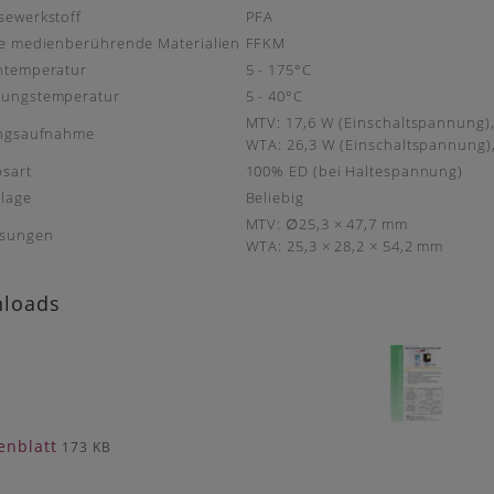
ewerkstoff
PFA
e medienberührende Materialien
FFKM
ntemperatur
5 - 175°C
ungstemperatur
5 - 40°C
MTV: 17,6 W (Einschaltspannung)
ungsaufnahme
WTA: 26,3 W (Einschaltspannung)
bsart
100% ED (bei Haltespannung)
lage
Beliebig
MTV: ∅25,3 × 47,7 mm
sungen
WTA: 25,3 × 28,2 × 54,2 mm
loads
enblatt
173 KB