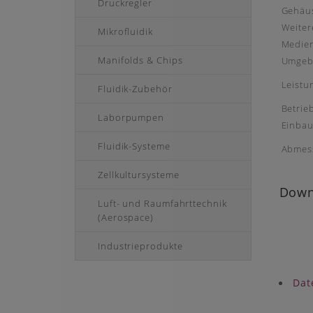
Druckregler
Gehäus
Weiter
Mikrofluidik
Medie
Manifolds & Chips
Umgeb
Leist
Fluidik-Zubehör
Betrie
Laborpumpen
Einbau
Fluidik-Systeme
Abmes
Zellkultursysteme
Down
Luft- und Raumfahrttechnik
(Aerospace)
Industrieprodukte
Dat