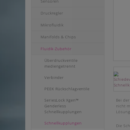
Sensoren
Druckregler
Mikrofluidik
Manifolds & Chips
Fluidik-Zubehör
Überdruckventile
mediengetrennt
Verbinder
PEEK Rückschlagventile
SeriesLock Xgen™
Bei der
Genderless
nicht m
Schnellkupplungen
Lösung
Schnellkupplungen
Die Sc