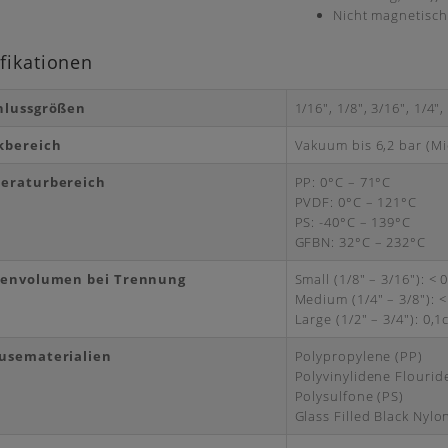
Nicht magnetisc
fikationen
hlussgrößen
1/16″, 1/8″, 3/16″, 1/4″, 
kbereich
Vakuum bis 6,2 bar (Mic
eraturbereich
PP: 0°C – 71°C
PVDF: 0°C – 121°C
PS: -40°C – 139°C
GFBN: 32°C – 232°C
fenvolumen bei Trennung
Small (1/8″ – 3/16″): < 
Medium (1/4″ – 3/8″): <
Large (1/2″ – 3/4″): 0,1
usematerialien
Polypropylene (PP)
Polyvinylidene Flourid
Polysulfone (PS)
Glass Filled Black Nyl