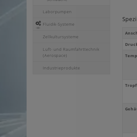
Laborpumpen
Spezi
Fluidik-Systeme
Ansc
Zellkultursysteme
Druc
Luft- und Raumfahrttechnik
(Aerospace)
Temp
Industrieprodukte
Trop
Gehä