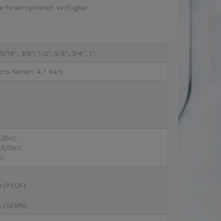
he Federoptionen verfügbar
5/16″, 3/8″, 1/2″, 5/8″, 3/4″, 1″
ro-Serien: 4,1 bar)
0,05cc
 0,05cc
cc
e (PVDF)
on (GFBN)