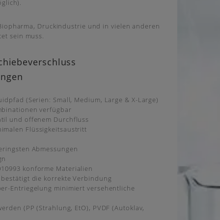
glich).
 Biopharma, Druckindustrie und in vielen anderen
et sein muss.
Schiebeverschluss
ungen
uidpfad (Serien: Small, Medium, Large & X-Large)
mbinationen verfügbar
til und offenem Durchfluss
imalen Flüssigkeitsaustritt
 geringsten Abmessungen
gn
O10993 konforme Materialien
 bestätigt die korrekte Verbindung
ber-Entriegelung minimiert versehentliche
 werden (PP (Strahlung, EtO), PVDF (Autoklav,