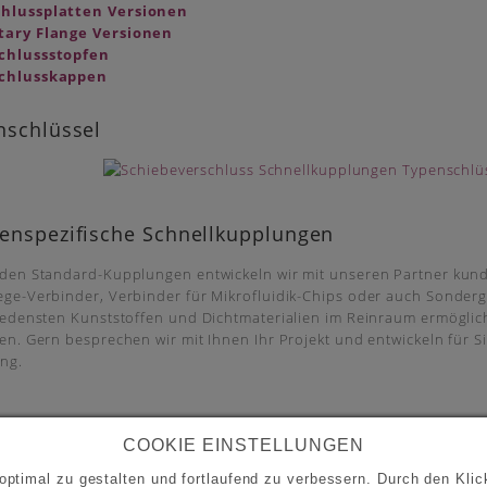
hlussplatten Versionen
tary Flange Versionen
chlussstopfen
chlusskappen
nschlüssel
enspezifische Schnellkupplungen
den Standard-Kupplungen entwickeln wir mit unseren Partner kund
ge-Verbinder, Verbinder für Mikrofluidik-Chips oder auch Sonder
iedensten Kunststoffen und Dichtmaterialien im Reinraum ermöglic
n. Gern besprechen wir mit Ihnen Ihr Projekt und entwickeln für S
ng.
COOKIE EINSTELLUNGEN
ptimal zu gestalten und fortlaufend zu verbessern. Durch den Klick