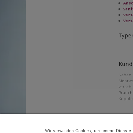
Ansc
Sani
Vers
Vers
Type
Kund
Neben 
Mehrwe
versch
Branche
Kupplu
Wir verwenden Cookies, um unsere Dienste o