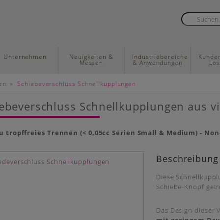
Unternehmen
Neuigkeiten &
Industriebereiche
Kunden
Messen
& Anwendungen
Lö
»
en
Schiebeverschluss Schnellkupplungen
ebeverschluss Schnellkupplungen aus v
 tropffreies Trennen (< 0,05cc Serien Small & Medium) - Non-
Beschreibung
Diese Schnellkuppl
Schiebe-Knopf getr
Das Design dieser 