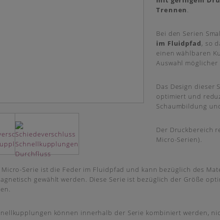
mit geringem Dru
Trennen
.
Bei den Serien Smal
im Fluidpfad
, so 
einen wählbaren Ku
Auswahl möglicher M
Das Design dieser 
optimiert und redu
Schaumbildung und
Der Druckbereich re
Micro-Serien).
 Micro-Serie ist die Feder im Fluidpfad und kann bezüglich des Mate
agnetisch gewählt werden. Diese Serie ist bezüglich der Größe opt
en.
hnellkupplungen können innerhalb der Serie kombiniert werden, ni