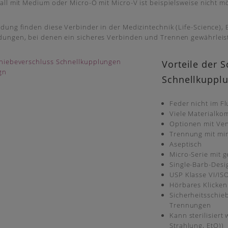
ll mit Medium oder Micro-O mit Micro-V ist beispielsweise nicht mö
ung finden diese Verbinder in der Medizintechnik (Life-Science),
ungen, bei denen ein sicheres Verbinden und Trennen gewährleist
Vorteile der 
Schnellkuppl
Feder nicht im Fl
Viele Materialko
Optionen mit Ven
Trennung mit min
Aseptisch
Micro-Serie mit
Single-Barb-Desi
USP Klasse VI/IS
Hörbares Klicken
Sicherheitsschie
Trennungen
Kann sterilisiert
Strahlung, EtO))