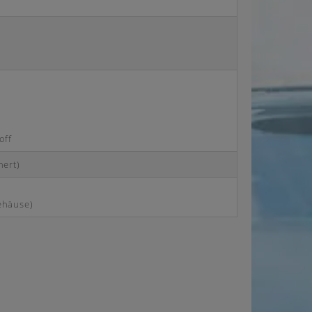
off
nert)
ehäuse)