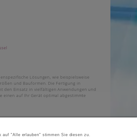
enspezifische Lösungen, wie beispielsweise
größen und Bauformen. Die Fertigung in
ht den Einsatz in vielfältigen Anwendungen und
ie einen auf Ihr Gerät optimal abgestimmte
 auf "Alle erlauben" stimmen Sie diesen zu.