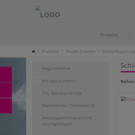
Deutsch
Skip
Produkte
to
main
»
»
»
Produkte
Fluidik-Zubehör
Schnellkupplung
content
Startseite
Schi
Magnetventile
Miniaturpumpen
Nahezu
FGL Miniaturventile
Motorventile / Drehventile
Mediengetrennte Ventile
druckgesteuert