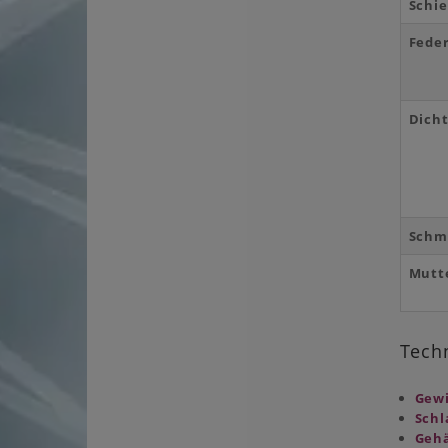
Schi
Fede
Dich
Schm
Mutt
Tech
Gewi
Schl
Gehä