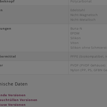
ebeknopf
Polycarbonat
rn
Edelstahl
Nicht-Magnetisch
Nicht-Metallisch
tungen
Buna-N
EPDM
Silikon
Viton
Silikon ohne Schmierst
iermittel
PFPE (biokompatibel, i
er
PVDF (PVDF Gehäuse)
Nylon (PP, PS, GFBN G
nische Daten
nde Versionen
auchtüllen Versionen
use Versionen