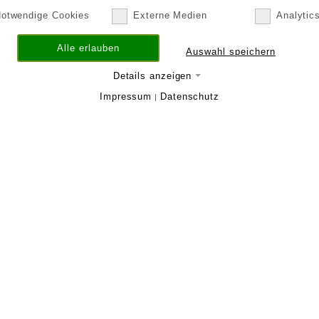
otwendige Cookies
Externe Medien
Analytic
Alle erlauben
Auswahl speichern
Details anzeigen
Impressum
Datenschutz
|
BMT Fluid Control Solutions GmbH
+49 (0) 6101 95400-30
Tel.:
info@pumpen-ventile.de
E-Mail: