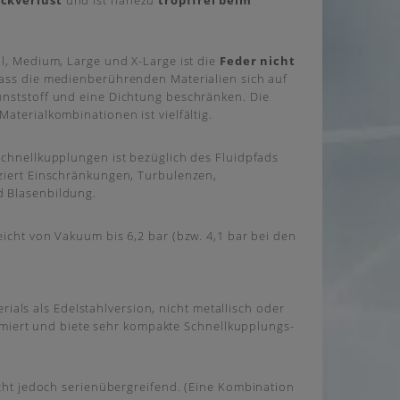
ckverlust
und ist nahezu
tropffrei
beim
l, Medium, Large und X-Large ist die
Feder nicht
dass die medienberührenden Materialien sich auf
nststoff und eine Dichtung beschränken. Die
aterialkombinationen ist vielfältig.
Schnellkupplungen ist bezüglich des Fluidpfads
ziert Einschränkungen, Turbulenzen,
 Blasenbildung.
icht von Vakuum bis 6,2 bar (bzw. 4,1 bar bei den
rials als Edelstahlversion, nicht metallisch oder
imiert und biete sehr kompakte Schnellkupplungs-
cht jedoch serienübergreifend. (Eine Kombination